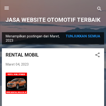
Langsung ke konten utama
JASA WEBSITE OTOMOTIF TERBAIK
Menampilkan postingan dari Maret,
TUNJUKKAN SEMUA
P
2023
o
s
RENTAL MOBIL
t
i
Maret 04, 2023
n
g
a
n